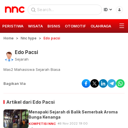
ID
PERISTIWA
WISATA
BISNIS
OTOMOTIF
OLAHRAGA
GAYA 
Home
Nnc hype
Edo pacsi
Edo Pacsi
Sejarah
Mas2 Mahasiswa Sejarah Biasa
Bagikan Via
Artikel dari
Edo Pacsi
Menapaki Sejarah di Balik Semerbak Aroma
Bunga Kenanga
16 Nov 2022 19:00
KOMPETISI NNC