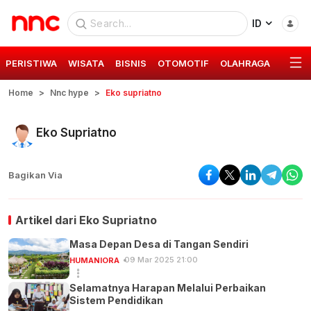
ID
PERISTIWA
WISATA
BISNIS
OTOMOTIF
OLAHRAGA
GAYA 
Home
Nnc hype
Eko supriatno
Eko Supriatno
Bagikan Via
Artikel dari
Eko Supriatno
Masa Depan Desa di Tangan Sendiri
09 Mar 2025 21:00
HUMANIORA
Selamatnya Harapan Melalui Perbaikan
Sistem Pendidikan