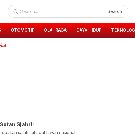
Search
S
OTOMOTIF
OLAHRAGA
GAYA HIDUP
TEKNOLOG
viah
 Sutan Sjahrir
erupakan salah satu pahlawan nasional.