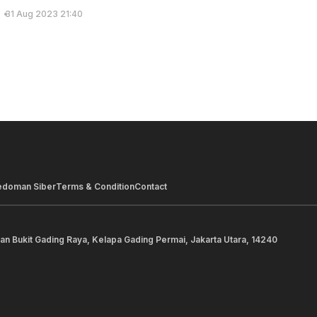
31 Aug 2023 21:40
edoman Siber
Terms & Condition
Contact
lan Bukit Gading Raya, Kelapa Gading Permai, Jakarta Utara, 14240