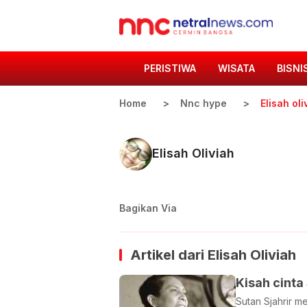
PERISTIWA
WISATA
BISNI
Home
Nnc hype
Elisah oli
Elisah Oliviah
Bagikan Via
Artikel dari
Elisah Oliviah
Kisah cinta
Sutan Sjahrir m