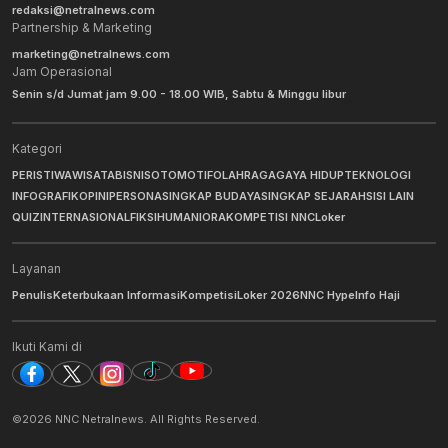
redaksi@netralnews.com
Partnership & Marketing
marketing@netralnews.com
Jam Operasional
Senin s/d Jumat jam 9.00 - 18.00 WIB, Sabtu & Minggu libur
Kategori
PERISTIWA
WISATA
BISNIS
OTOMOTIF
OLAHRAGA
GAYA HIDUP
TEKNOLOGI
INFOGRAFIK
OPINI
PERSONA
SINGKAP BUDAYA
SINGKAP SEJARAH
SISI LAIN
QUIZ
INTERNASIONAL
FIKSI
HUMANIORA
KOMPETISI NNC
Loker
Layanan
Penulis
Keterbukaan Informasi
Kompetisi
Loker 2026
NNC Hype
Info Haji
Ikuti Kami di
©
2026
NNC Netralnews
. All Rights Reserved.