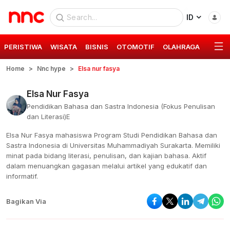
ID
PERISTIWA
WISATA
BISNIS
OTOMOTIF
OLAHRAGA
GAYA 
Home
Nnc hype
Elsa nur fasya
Elsa Nur Fasya
Pendidikan Bahasa dan Sastra Indonesia (Fokus Penulisan
dan Literasi)E
Elsa Nur Fasya mahasiswa Program Studi Pendidikan Bahasa dan
Sastra Indonesia di Universitas Muhammadiyah Surakarta. Memiliki
minat pada bidang literasi, penulisan, dan kajian bahasa. Aktif
dalam menuangkan gagasan melalui artikel yang edukatif dan
informatif.
Bagikan Via