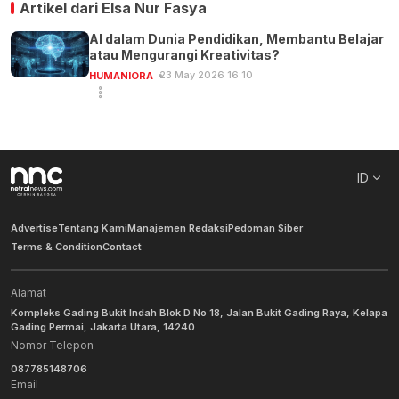
Artikel dari
Elsa Nur Fasya
AI dalam Dunia Pendidikan, Membantu Belajar
atau Mengurangi Kreativitas?
23 May 2026 16:10
HUMANIORA
ID
Advertise
Tentang Kami
Manajemen Redaksi
Pedoman Siber
Terms & Condition
Contact
Alamat
Kompleks Gading Bukit Indah Blok D No 18, Jalan Bukit Gading Raya, Kelapa
Gading Permai, Jakarta Utara, 14240
Nomor Telepon
087785148706
Email