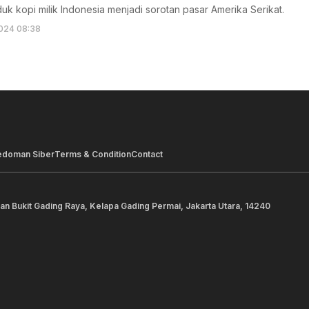
uk kopi milik Indonesia menjadi sorotan pasar Amerika Serikat.
024 08:38
edoman Siber
Terms & Condition
Contact
lan Bukit Gading Raya, Kelapa Gading Permai, Jakarta Utara, 14240