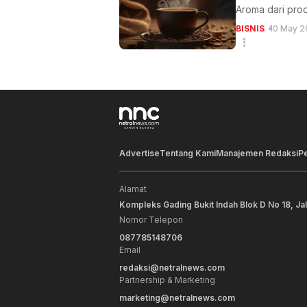
Aroma dari prod
BISNIS
10 May 2
Advertise
Tentang Kami
Manajemen Redaksi
P
Alamat
Kompleks Gading Bukit Indah Blok D No 18, Ja
Nomor Telepon
087785148706
Email
redaksi@netralnews.com
Partnership & Marketing
marketing@netralnews.com