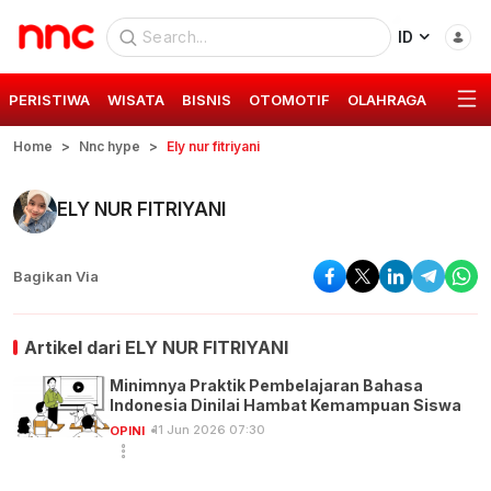
ID
PERISTIWA
WISATA
BISNIS
OTOMOTIF
OLAHRAGA
GAYA 
Home
Nnc hype
Ely nur fitriyani
ELY NUR FITRIYANI
Bagikan Via
Artikel dari
ELY NUR FITRIYANI
Minimnya Praktik Pembelajaran Bahasa
Indonesia Dinilai Hambat Kemampuan Siswa
11 Jun 2026 07:30
OPINI