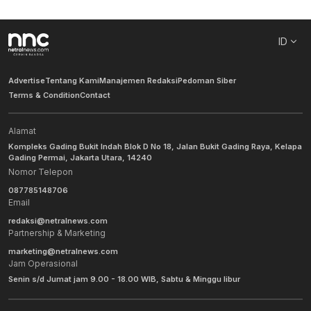
ID
Advertise
Tentang Kami
Manajemen Redaksi
Pedoman Siber
Terms & Condition
Contact
Alamat
Kompleks Gading Bukit Indah Blok D No 18, Jalan Bukit Gading Raya, Kelapa
Gading Permai, Jakarta Utara, 14240
Nomor Telepon
087785148706
Email
redaksi@netralnews.com
Partnership & Marketing
marketing@netralnews.com
Jam Operasional
Senin s/d Jumat jam 9.00 - 18.00 WIB, Sabtu & Minggu libur