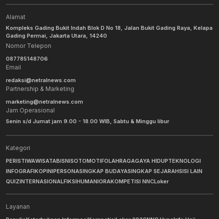
Alamat
Kompleks Gading Bukit Indah Blok D No 18, Jalan Bukit Gading Raya, Kelapa
Gading Permai, Jakarta Utara, 14240
Nomor Telepon
087785148706
Email
redaksi@netralnews.com
Partnership & Marketing
marketing@netralnews.com
Jam Operasional
Senin s/d Jumat jam 9.00 - 18.00 WIB, Sabtu & Minggu libur
Kategori
PERISTIWA
WISATA
BISNIS
OTOMOTIF
OLAHRAGA
GAYA HIDUP
TEKNOLOGI
INFOGRAFIK
OPINI
PERSONA
SINGKAP BUDAYA
SINGKAP SEJARAH
SISI LAIN
QUIZ
INTERNASIONAL
FIKSI
HUMANIORA
KOMPETISI NNC
Loker
Layanan