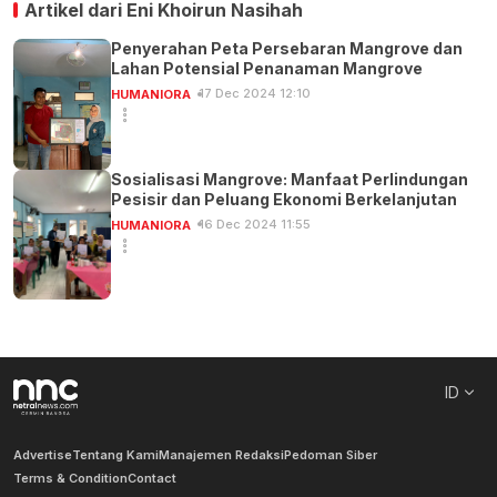
Artikel dari
Eni Khoirun Nasihah
Penyerahan Peta Persebaran Mangrove dan
Lahan Potensial Penanaman Mangrove
17 Dec 2024 12:10
HUMANIORA
Sosialisasi Mangrove: Manfaat Perlindungan
Pesisir dan Peluang Ekonomi Berkelanjutan
16 Dec 2024 11:55
HUMANIORA
ID
Advertise
Tentang Kami
Manajemen Redaksi
Pedoman Siber
Terms & Condition
Contact