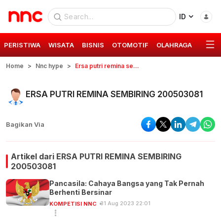
ID
PERISTIWA
WISATA
BISNIS
OTOMOTIF
OLAHRAGA
GAYA 
Home
Nnc hype
Ersa putri remina sembiring 200503081
ERSA PUTRI REMINA SEMBIRING 200503081
Bagikan Via
Artikel dari
ERSA PUTRI REMINA SEMBIRING
200503081
Pancasila: Cahaya Bangsa yang Tak Pernah
Berhenti Bersinar
31 Aug 2023 22:01
KOMPETISI NNC