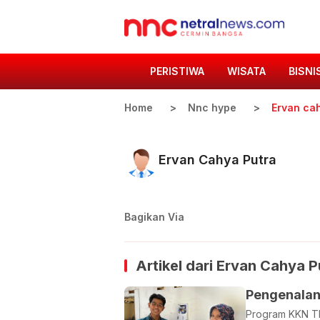
PERISTIWA
WISATA
BISNI
Home
Nnc hype
Ervan ca
Ervan Cahya Putra
Bagikan Via
Artikel dari
Ervan Cahya P
Pengenalan 
Program KKN TIM