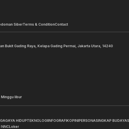
edoman Siber
Terms & Condition
Contact
lan Bukit Gading Raya, Kelapa Gading Permai, Jakarta Utara, 14240
 Minggu libur
AGA
GAYA HIDUP
TEKNOLOGI
INFOGRAFIK
OPINI
PERSONA
SINGKAP BUDAYA
I NNC
Loker