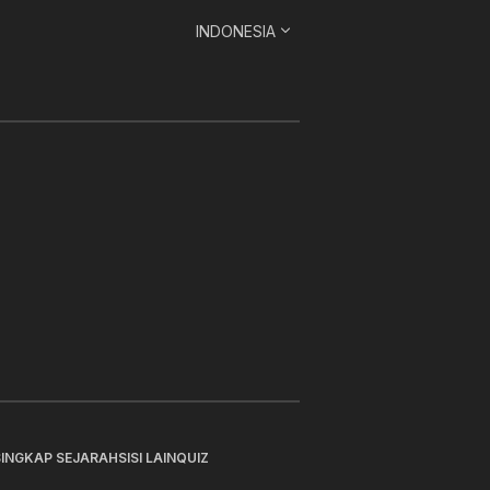
INDONESIA
SINGKAP SEJARAH
SISI LAIN
QUIZ