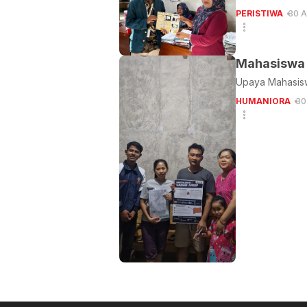
PERISTIWA
30 A
Mahasiswa K
Upaya Mahasisw
HUMANIORA
30