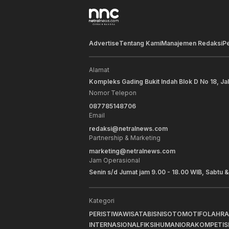
Advertise
Tentang Kami
Manajemen Redaksi
P
Alamat
Kompleks Gading Bukit Indah Blok D No 18, Ja
Nomor Telepon
087785148706
Email
redaksi@netralnews.com
Partnership & Marketing
marketing@netralnews.com
Jam Operasional
Senin s/d Jumat jam 9.00 - 18.00 WIB, Sabtu &
Kategori
PERISTIWA
WISATA
BISNIS
OTOMOTIF
OLAHR
INTERNASIONAL
FIKSI
HUMANIORA
KOMPETIS