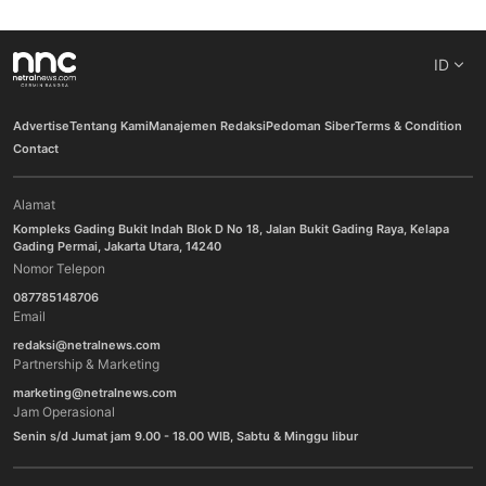
ID
Advertise
Tentang Kami
Manajemen Redaksi
Pedoman Siber
Terms & Condition
Contact
Alamat
Kompleks Gading Bukit Indah Blok D No 18, Jalan Bukit Gading Raya, Kelapa
Gading Permai, Jakarta Utara, 14240
Nomor Telepon
087785148706
Email
redaksi@netralnews.com
Partnership & Marketing
marketing@netralnews.com
Jam Operasional
Senin s/d Jumat jam 9.00 - 18.00 WIB, Sabtu & Minggu libur