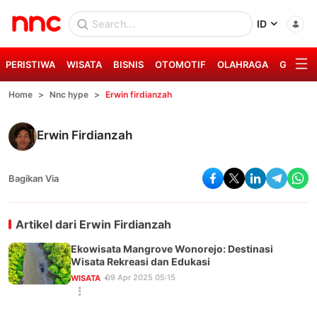
ID
PERISTIWA
WISATA
BISNIS
OTOMOTIF
OLAHRAGA
GAYA H
Home
Nnc hype
Erwin firdianzah
Erwin Firdianzah
Bagikan Via
Artikel dari
Erwin Firdianzah
Ekowisata Mangrove Wonorejo: Destinasi
Wisata Rekreasi dan Edukasi
09 Apr 2025 05:15
WISATA