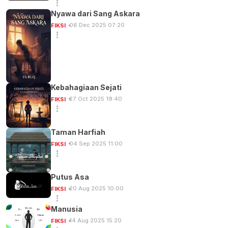
Nyawa dari Sang Askara
06 Dec 2025 07:20
FIKSI
Kebahagiaan Sejati
27 Oct 2025 19:40
FIKSI
Taman Harfiah
04 Sep 2025 11:00
FIKSI
Putus Asa
20 Aug 2025 10:00
FIKSI
Manusia
14 Aug 2025 15:20
FIKSI