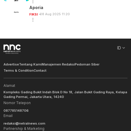
Aporia
08 Aug 2025 11:20
FIKSI
ID
Advertise
Tentang Kami
Manajemen Redaksi
Pedoman Siber
Terms & Condition
Contact
Alamat
Kompleks Gading Bukit Indah Blok D No 18, Jalan Bukit Gading Raya, Kelapa
Gading Permai, Jakarta Utara, 14240
Nomor Telepon
087785148706
Email
redaksi@netralnews.com
Partnership & Marketing