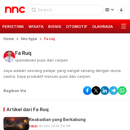
ID
PERISTIWA
WISATA
BISNIS
OTOMOTIF
OLAHRAGA
GAYA 
Home
Nnc hype
Fa ruq
Fa Ruq
spesialisasi puisi dan cerpen
saya adalah seorang pelajar yang sangat senang dengan dunia
sastra. Saya produktif menulis puisi dan cerpen.
Bagikan Via
Artikel dari
Fa Ruq
Keabadian yang Berkabung
12 Dec 2025 04:48
FIKSI