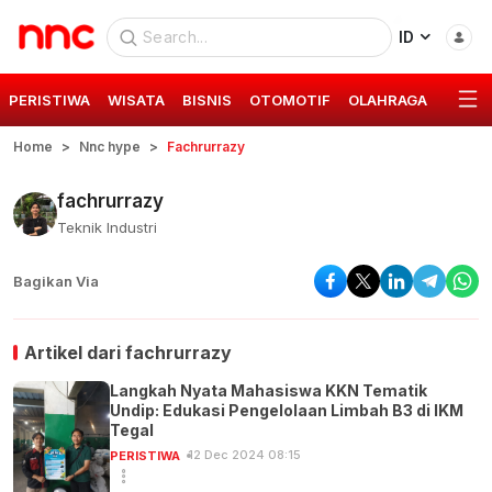
ID
PERISTIWA
WISATA
BISNIS
OTOMOTIF
OLAHRAGA
GAYA 
Home
Nnc hype
Fachrurrazy
fachrurrazy
Teknik Industri
Bagikan Via
Artikel dari
fachrurrazy
Langkah Nyata Mahasiswa KKN Tematik
Undip: Edukasi Pengelolaan Limbah B3 di IKM
Tegal
12 Dec 2024 08:15
PERISTIWA