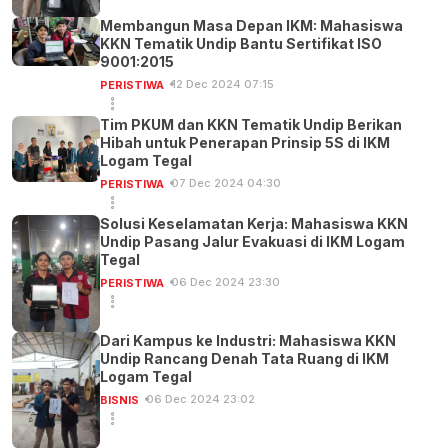
Membangun Masa Depan IKM: Mahasiswa
KKN Tematik Undip Bantu Sertifikat ISO
9001:2015
12 Dec 2024 07:15
PERISTIWA
Tim PKUM dan KKN Tematik Undip Berikan
Hibah untuk Penerapan Prinsip 5S di IKM
Logam Tegal
07 Dec 2024 04:30
PERISTIWA
Solusi Keselamatan Kerja: Mahasiswa KKN
Undip Pasang Jalur Evakuasi di IKM Logam
Tegal
06 Dec 2024 23:30
PERISTIWA
Dari Kampus ke Industri: Mahasiswa KKN
Undip Rancang Denah Tata Ruang di IKM
Logam Tegal
06 Dec 2024 23:02
BISNIS