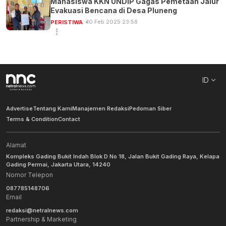
Mahasiswa KKN UNDIP Gagas Pemetaan Jalur
Evakuasi Bencana di Desa Pluneng
10 Feb 2025 23:58
PERISTIWA
ID
Advertise
Tentang Kami
Manajemen Redaksi
Pedoman Siber
Terms & Condition
Contact
Alamat
Kompleks Gading Bukit Indah Blok D No 18, Jalan Bukit Gading Raya, Kelapa
Gading Permai, Jakarta Utara, 14240
Nomor Telepon
087785148706
Email
redaksi@netralnews.com
Partnership & Marketing