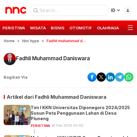
ID
PERISTIWA
WISATA
BISNIS
OTOMOTIF
OLAHRAGA
GAYA 
Home
Nnc hype
Fadhli muhammad daniswara
Fadhli Muhammad Daniswara
Bagikan Via
Artikel dari
Fadhli Muhammad Daniswara
Tim I KKN Universitas Diponegoro 2024/2025
Susun Peta Penggunaan Lahan di Desa
Pluneng
11 Feb 2025 03:00
PERISTIWA