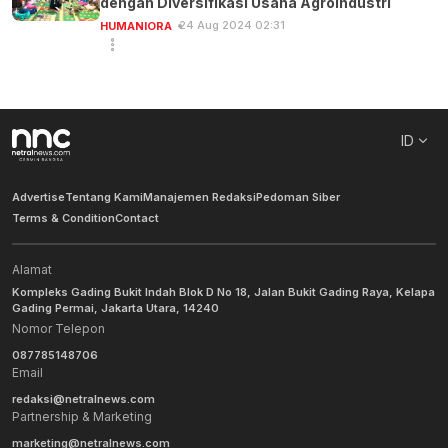
dengan Diversifikasi Usaha Agroindustri
24 Aug 2024 02:31
HUMANIORA
ID
Advertise
Tentang Kami
Manajemen Redaksi
Pedoman Siber
Terms & Condition
Contact
Alamat
Kompleks Gading Bukit Indah Blok D No 18, Jalan Bukit Gading Raya, Kelapa
Gading Permai, Jakarta Utara, 14240
Nomor Telepon
087785148706
Email
redaksi@netralnews.com
Partnership & Marketing
marketing@netralnews.com