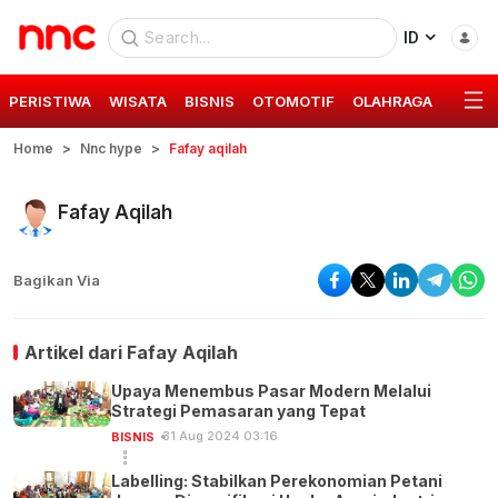
ID
PERISTIWA
WISATA
BISNIS
OTOMOTIF
OLAHRAGA
GAYA 
Home
Nnc hype
Fafay aqilah
Fafay Aqilah
Bagikan Via
Artikel dari
Fafay Aqilah
Upaya Menembus Pasar Modern Melalui
Strategi Pemasaran yang Tepat
31 Aug 2024 03:16
BISNIS
Labelling: Stabilkan Perekonomian Petani