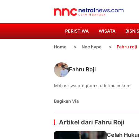
PERISTIWA
WISATA
BISNI
Home
Nnc hype
Fahru roji
Fahru Roji
Mahasiswa program studi ilmu hukum
Bagikan Via
Artikel dari
Fahru Roji
Celah Hukum