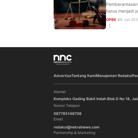
Pemberantasan 
harus menjadi p
OPINI
29 Jun 202
Advertise
Tentang Kami
Manajemen Redaksi
Pe
Alamat
Kompleks Gading Bukit Indah Blok D No 18, Jal
Nomor Telepon
087785148706
Email
redaksi@netralnews.com
Partnership & Marketing