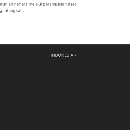
erugian negara melalui perampasan aset
enguntungkan.
INDONESIA