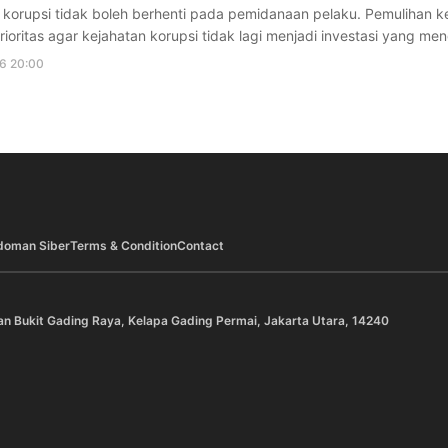
korupsi tidak boleh berhenti pada pemidanaan pelaku. Pemulihan k
rioritas agar kejahatan korupsi tidak lagi menjadi investasi yang m
6 20:00
doman Siber
Terms & Condition
Contact
an Bukit Gading Raya, Kelapa Gading Permai, Jakarta Utara, 14240