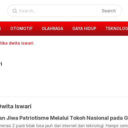
Search
S
OTOMOTIF
OLAHRAGA
GAYA HIDUP
TEKNOLOG
tika dwita iswari
i
Dwita Iswari
n Jiwa Patriotisme Melalui Tokoh Nasional pada
nerasi Z pasti tidak bisa jauh dari internet dan teknologi. Hampir s