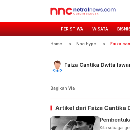
PERISTIWA
WISATA
BISNI
Home
Nnc hype
Faiza can
Faiza Cantika Dwita Iswar
Bagikan Via
Artikel dari
Faiza Cantika 
Pembentuka
Kita sebagai ge