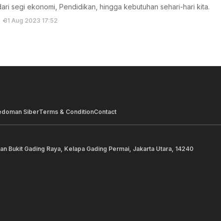
dari segi ekonomi, Pendidikan, hingga kebutuhan sehari-hari kita.
31 Aug 2023 17:52
edoman Siber
Terms & Condition
Contact
lan Bukit Gading Raya, Kelapa Gading Permai, Jakarta Utara, 14240