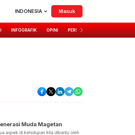
INDONESIA
Masuk
I
INFOGRAFIK
OPINI
PERSONA
SINGKAP BUDAYA
 Generasi Muda Magetan
emua aspek di kehidupan kita dibantu oleh