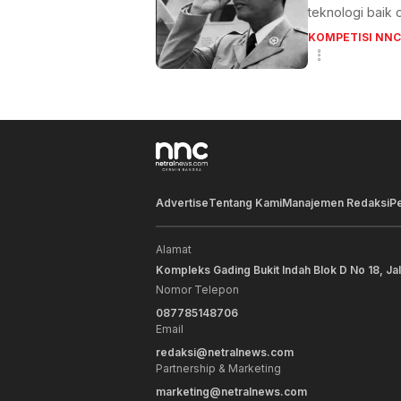
teknologi baik 
KOMPETISI NNC
Advertise
Tentang Kami
Manajemen Redaksi
P
Alamat
Kompleks Gading Bukit Indah Blok D No 18, Ja
Nomor Telepon
087785148706
Email
redaksi@netralnews.com
Partnership & Marketing
marketing@netralnews.com