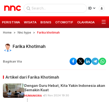
ID
PERISTIWA
WISATA
BISNIS
OTOMOTIF
OLAHRAGA
GAYA 
Home
Nnc hype
Farika khotimah
Farika Khotimah
Bagikan Via
Artikel dari
Farika Khotimah
Dengan Guru Hebat, Kita Yakin Indonesia akan
Semakin Kuat
25 Nov 2024 19:30
HUMANIORA