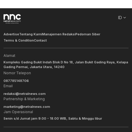
ID
Advertise
Tentang Kami
Manajemen Redaksi
Pedoman Siber
Terms & Condition
Contact
Alamat
Kompleks Gading Bukit Indah Blok D No 18, Jalan Bukit Gading Raya, Kelapa
Gading Permai, Jakarta Utara, 14240
Nomor Telepon
087785148706
Email
redaksi@netralnews.com
Partnership & Marketing
marketing@netralnews.com
Jam Operasional
Senin s/d Jumat jam 9.00 - 18.00 WIB, Sabtu & Minggu libur