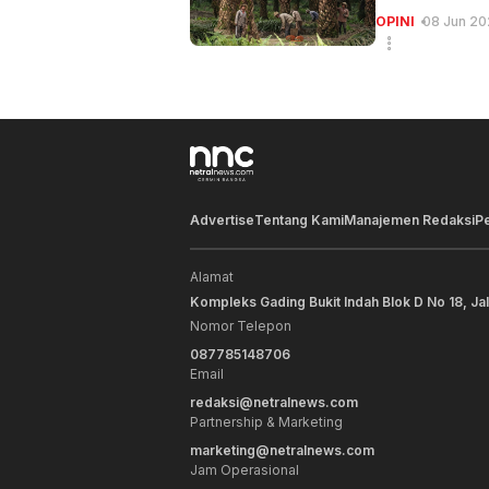
OPINI
08 Jun 20
Advertise
Tentang Kami
Manajemen Redaksi
P
Alamat
Kompleks Gading Bukit Indah Blok D No 18, Ja
Nomor Telepon
087785148706
Email
redaksi@netralnews.com
Partnership & Marketing
marketing@netralnews.com
Jam Operasional