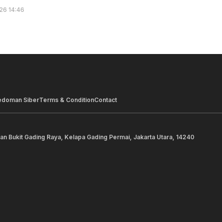
26 14:46
edoman Siber
Terms & Condition
Contact
lan Bukit Gading Raya, Kelapa Gading Permai, Jakarta Utara, 14240