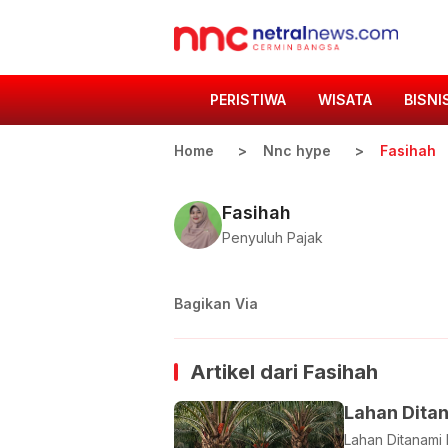
PERISTIWA
WISATA
BISNI
Home
Nnc hype
Fasihah
Fasihah
Penyuluh Pajak
Bagikan Via
Artikel dari
Fasihah
Lahan Dita
Lahan Ditanami