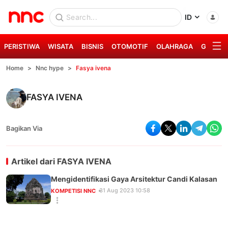
ID
PERISTIWA
WISATA
BISNIS
OTOMOTIF
OLAHRAGA
GAYA H
Home
Nnc hype
Fasya ivena
FASYA IVENA
Bagikan Via
Artikel dari
FASYA IVENA
Mengidentifikasi Gaya Arsitektur Candi Kalasan
31 Aug 2023 10:58
KOMPETISI NNC