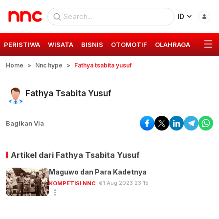
ID
PERISTIWA
WISATA
BISNIS
OTOMOTIF
OLAHRAGA
GAYA 
Home
Nnc hype
Fathya tsabita yusuf
Fathya Tsabita Yusuf
Bagikan Via
Artikel dari
Fathya Tsabita Yusuf
Maguwo dan Para Kadetnya
31 Aug 2023 23:15
KOMPETISI NNC