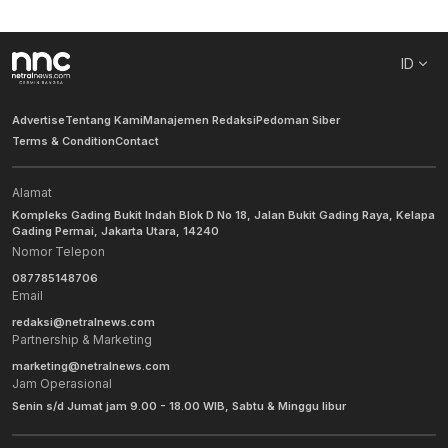
ID
Advertise
Tentang Kami
Manajemen Redaksi
Pedoman Siber
Terms & Condition
Contact
Alamat
Kompleks Gading Bukit Indah Blok D No 18, Jalan Bukit Gading Raya, Kelapa
Gading Permai, Jakarta Utara, 14240
Nomor Telepon
087785148706
Email
redaksi@netralnews.com
Partnership & Marketing
marketing@netralnews.com
Jam Operasional
Senin s/d Jumat jam 9.00 - 18.00 WIB, Sabtu & Minggu libur