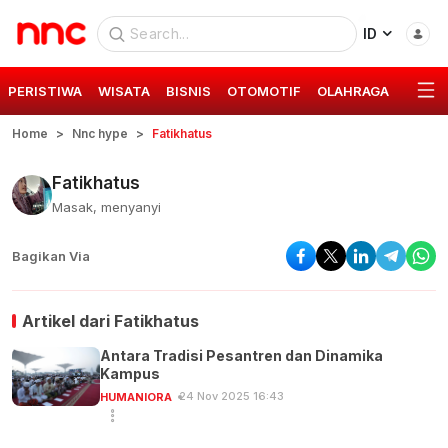
ID
PERISTIWA
WISATA
BISNIS
OTOMOTIF
OLAHRAGA
GAYA 
Home
Nnc hype
Fatikhatus
Fatikhatus
Masak, menyanyi
Bagikan Via
Artikel dari
Fatikhatus
Antara Tradisi Pesantren dan Dinamika
Kampus
24 Nov 2025 16:43
HUMANIORA