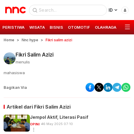
ID
PERISTIWA
WISATA
BISNIS
OTOMOTIF
OLAHRAGA
GAYA 
Home
Nnc hype
Fikri salim azizi
Fikri Salim Azizi
menulis
mahasiswa
Bagikan Via
Artikel dari
Fikri Salim Azizi
Jempol Aktif, Literasi Pasif
16 May 2025 07:10
OPINI