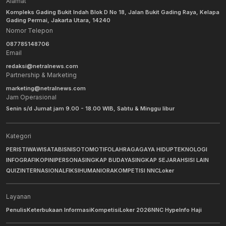
Alamat
Kompleks Gading Bukit Indah Blok D No 18, Jalan Bukit Gading Raya, Kelapa
Gading Permai, Jakarta Utara, 14240
Nomor Telepon
087785148706
Email
redaksi@netralnews.com
Partnership & Marketing
marketing@netralnews.com
Jam Operasional
Senin s/d Jumat jam 9.00 - 18.00 WIB, Sabtu & Minggu libur
Kategori
PERISTIWA
WISATA
BISNIS
OTOMOTIF
OLAHRAGA
GAYA HIDUP
TEKNOLOGI
INFOGRAFIK
OPINI
PERSONA
SINGKAP BUDAYA
SINGKAP SEJARAH
SISI LAIN
QUIZ
INTERNASIONAL
FIKSI
HUMANIORA
KOMPETISI NNC
Loker
Layanan
Penulis
Keterbukaan Informasi
Kompetisi
Loker 2026
NNC Hype
Info Haji