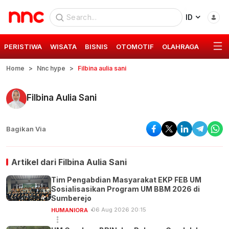
ID
PERISTIWA
WISATA
BISNIS
OTOMOTIF
OLAHRAGA
GAYA 
Home
Nnc hype
Filbina aulia sani
Filbina Aulia Sani
Bagikan Via
Artikel dari
Filbina Aulia Sani
Tim Pengabdian Masyarakat EKP FEB UM
Sosialisasikan Program UM BBM 2026 di
Sumberejo
06 Aug 2026 20:15
HUMANIORA