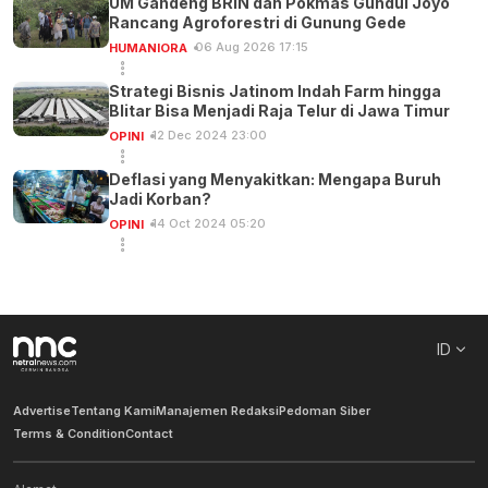
UM Gandeng BRIN dan Pokmas Gundul Joyo
Rancang Agroforestri di Gunung Gede
06 Aug 2026 17:15
HUMANIORA
Strategi Bisnis Jatinom Indah Farm hingga
Blitar Bisa Menjadi Raja Telur di Jawa Timur
12 Dec 2024 23:00
OPINI
Deflasi yang Menyakitkan: Mengapa Buruh
Jadi Korban?
14 Oct 2024 05:20
OPINI
ID
Advertise
Tentang Kami
Manajemen Redaksi
Pedoman Siber
Terms & Condition
Contact