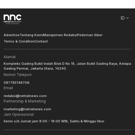
ID
Advertise
Tentang Kami
Manajemen Redaksi
Pedoman Siber
Terms & Condition
Contact
Alamat
Kompleks Gading Bukit Indah Blok D No 18, Jalan Bukit Gading Raya, Kelapa
Gading Permai, Jakarta Utara, 14240
Nomor Telepon
087785148706
Email
redaksi@netralnews.com
Partnership & Marketing
marketing@netralnews.com
Jam Operasional
Senin s/d Jumat jam 9.00 - 18.00 WIB, Sabtu & Minggu libur