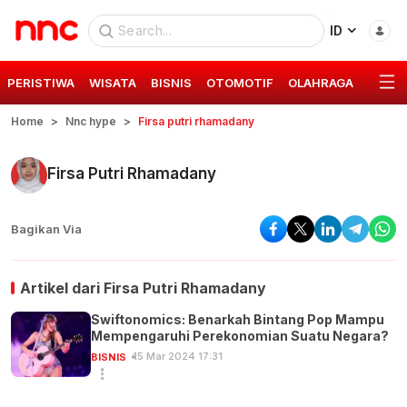
ID
PERISTIWA
WISATA
BISNIS
OTOMOTIF
OLAHRAGA
GAYA 
Home
Nnc hype
Firsa putri rhamadany
Firsa Putri Rhamadany
Bagikan Via
Artikel dari
Firsa Putri Rhamadany
Swiftonomics: Benarkah Bintang Pop Mampu
Mempengaruhi Perekonomian Suatu Negara?
15 Mar 2024 17:31
BISNIS