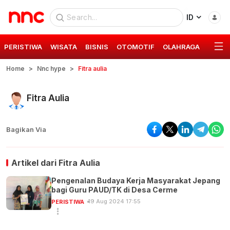
ID
PERISTIWA
WISATA
BISNIS
OTOMOTIF
OLAHRAGA
GAYA 
Home
Nnc hype
Fitra aulia
Fitra Aulia
Bagikan Via
Artikel dari
Fitra Aulia
Pengenalan Budaya Kerja Masyarakat Jepang
bagi Guru PAUD/TK di Desa Cerme
19 Aug 2024 17:55
PERISTIWA