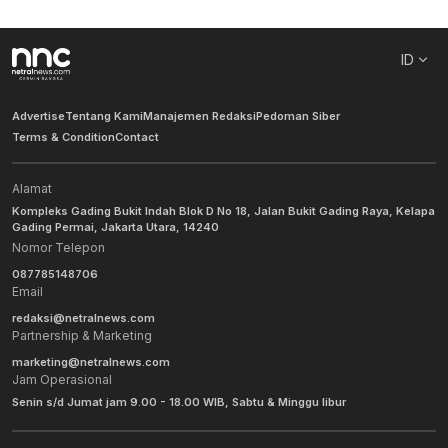
ID
Advertise
Tentang Kami
Manajemen Redaksi
Pedoman Siber
Terms & Condition
Contact
Alamat
Kompleks Gading Bukit Indah Blok D No 18, Jalan Bukit Gading Raya, Kelapa
Gading Permai, Jakarta Utara, 14240
Nomor Telepon
087785148706
Email
redaksi@netralnews.com
Partnership & Marketing
marketing@netralnews.com
Jam Operasional
Senin s/d Jumat jam 9.00 - 18.00 WIB, Sabtu & Minggu libur