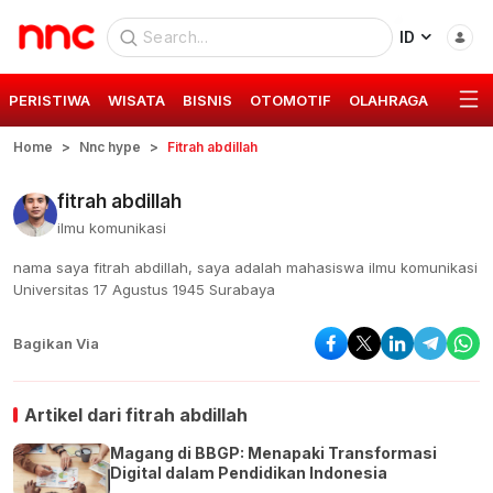
ID
PERISTIWA
WISATA
BISNIS
OTOMOTIF
OLAHRAGA
GAYA 
Home
Nnc hype
Fitrah abdillah
fitrah abdillah
ilmu komunikasi
nama saya fitrah abdillah, saya adalah mahasiswa ilmu komunikasi
Universitas 17 Agustus 1945 Surabaya
Bagikan Via
Artikel dari
fitrah abdillah
Magang di BBGP: Menapaki Transformasi
Digital dalam Pendidikan Indonesia