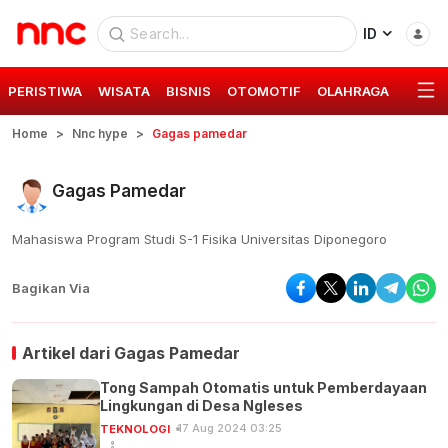
ID
PERISTIWA
WISATA
BISNIS
OTOMOTIF
OLAHRAGA
GAYA 
Home
Nnc hype
Gagas pamedar
Gagas Pamedar
Mahasiswa Program Studi S-1 Fisika Universitas Diponegoro
Bagikan Via
Artikel dari
Gagas Pamedar
Tong Sampah Otomatis untuk Pemberdayaan
Lingkungan di Desa Ngleses
17 Aug 2024 03:25
TEKNOLOGI