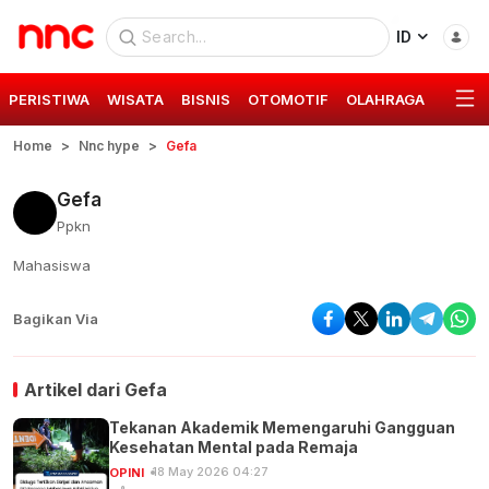
ID
PERISTIWA
WISATA
BISNIS
OTOMOTIF
OLAHRAGA
GAYA 
Home
Nnc hype
Gefa
Gefa
Ppkn
Mahasiswa
Bagikan Via
Artikel dari
Gefa
Tekanan Akademik Memengaruhi Gangguan
Kesehatan Mental pada Remaja
18 May 2026 04:27
OPINI