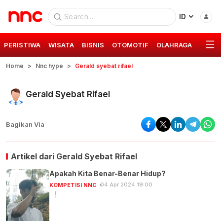
ID
PERISTIWA
WISATA
BISNIS
OTOMOTIF
OLAHRAGA
GAYA 
Home
Nnc hype
Gerald syebat rifael
Gerald Syebat Rifael
Bagikan Via
Artikel dari
Gerald Syebat Rifael
Apakah Kita Benar-Benar Hidup?
04 Apr 2024 19:00
KOMPETISI NNC