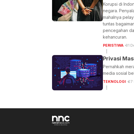
Korupsi di Indo
negara. Penyala
mahalnya pelay
tuntas bagaiman
pencegahan dan 
kehancuran.
PERISTIWA
01 D
Privasi Ma
Pernahkah meras
media sosial be
TEKNOLOGI
27