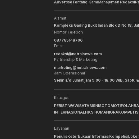
Advertise
Tentang Kami
Manajemen Redaksi
P
Alamat
Kompleks Gading Bukit Indah Blok D No 18, Ja
Nomor Telepon
087785148706
Email
redaksi@netralnews.com
Partnership & Marketing
marketing@netralnews.com
Jam Operasional
Senin s/d Jumat jam 9.00 - 18.00 WIB, Sabtu &
Kategori
PERISTIWA
WISATA
BISNIS
OTOMOTIF
OLAHR
INTERNASIONAL
FIKSI
HUMANIORA
KOMPETIS
Layanan
Penulis
Keterbukaan Informasi
Kompetisi
Loker