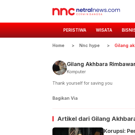
PERISTIWA
WISATA
BISNI
Home
Nnc hype
Gilang a
Gilang Akhbara Rimbawa
Komputer
Thank yourself for saving you
Bagikan Via
Artikel dari
Gilang Akhba
Korupsi: P