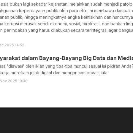
nesia bukan lagi sekadar kejahatan, melainkan sudah menjadi patol
hgunaan kepercayaan publik oleh para elite ini membawa dampak des
anan publik, hingga meningkatnya angka kemiskinan dan hancurnya k
a korupsi merusak sendi ekonomi, sosial, birokrasi, dan bahkan li
penindakan yang harus dilakukan secara terintegrasi agar bangsa i
ec 2025 14:52
syarakat dalam Bayang-Bayang Big Data dan Media
a 'diawasi' oleh iklan yang tiba-tiba muncul sesuai isi pikiran And
kerja merekam jejak digital dan mengancam privasi kita.
 Nov 2025 10:30