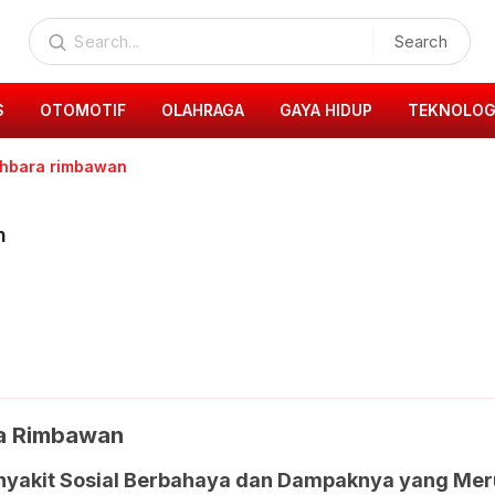
Search
S
OTOMOTIF
OLAHRAGA
GAYA HIDUP
TEKNOLOG
khbara rimbawan
n
ra Rimbawan
enyakit Sosial Berbahaya dan Dampaknya yang Me