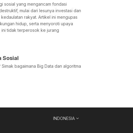
ogi sosial yang mengancam fondasi
truktif, mulai dari lesunya investasi dan
edaulatan rakyat. Artikel ini mengupas
ngkungan hidup, serta menyoroti upaya
ni tidak terperosok ke jurang
 Sosial
a? Simak bagaimana Big Data dan algoritma
INDONESIA