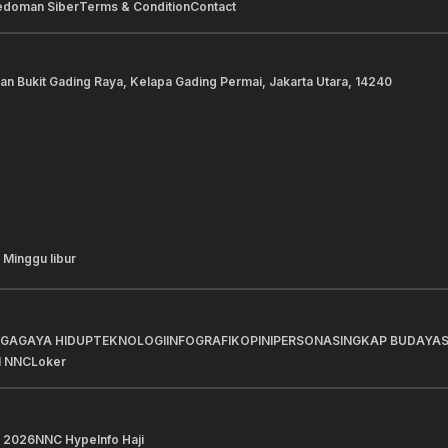
edoman Siber
Terms & Condition
Contact
lan Bukit Gading Raya, Kelapa Gading Permai, Jakarta Utara, 14240
 Minggu libur
AGA
GAYA HIDUP
TEKNOLOGI
INFOGRAFIK
OPINI
PERSONA
SINGKAP BUDAYA
I NNC
Loker
 2026
NNC Hype
Info Haji