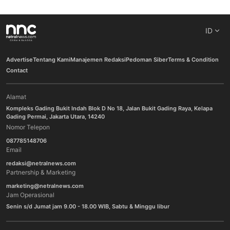
ID
Advertise
Tentang Kami
Manajemen Redaksi
Pedoman Siber
Terms & Condition
Contact
Alamat
Kompleks Gading Bukit Indah Blok D No 18, Jalan Bukit Gading Raya, Kelapa
Gading Permai, Jakarta Utara, 14240
Nomor Telepon
087785148706
Email
redaksi@netralnews.com
Partnership & Marketing
marketing@netralnews.com
Jam Operasional
Senin s/d Jumat jam 9.00 - 18.00 WIB, Sabtu & Minggu libur