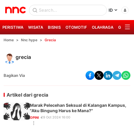
ID
PERISTIWA
WISATA
BISNIS
OTOMOTIF
OLAHRAGA
GAYA H
Home
Nnc hype
Grecia
grecia
Bagikan Via
Artikel dari
grecia
Marak Pelecehan Seksual di Kalangan Kampus,
"Aku Bingung Harus ke Mana?"
29 Oct 2024 16:00
OPINI