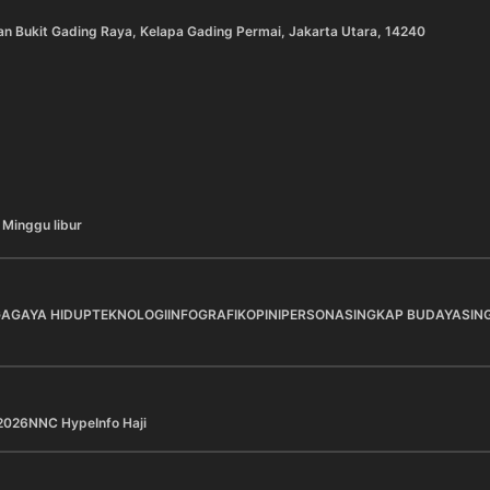
an Bukit Gading Raya, Kelapa Gading Permai, Jakarta Utara, 14240
 Minggu libur
GA
GAYA HIDUP
TEKNOLOGI
INFOGRAFIK
OPINI
PERSONA
SINGKAP BUDAYA
SIN
2026
NNC Hype
Info Haji
a Pilihan
Berita Pilihan