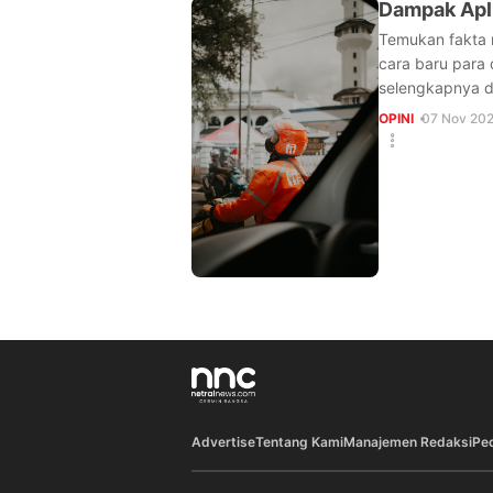
Dampak Apli
Temukan fakta 
cara baru para 
selengkapnya da
OPINI
07 Nov 202
Advertise
Tentang Kami
Manajemen Redaksi
Pe