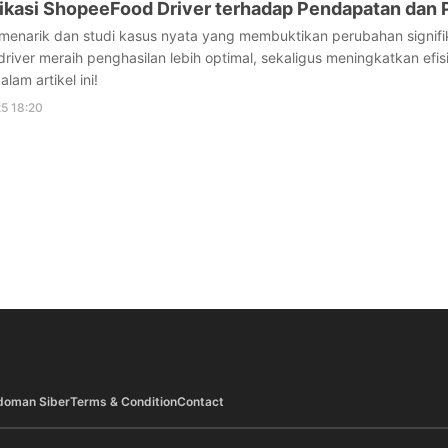
kasi ShopeeFood Driver terhadap Pendapatan dan 
menarik dan studi kasus nyata yang membuktikan perubahan signifi
driver meraih penghasilan lebih optimal, sekaligus meningkatkan efisi
lam artikel ini!
5 18:20
doman Siber
Terms & Condition
Contact