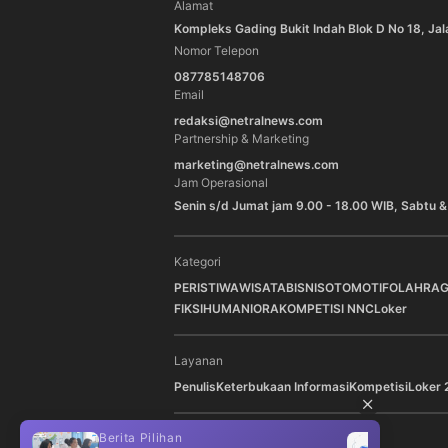
Alamat
Kompleks Gading Bukit Indah Blok D No 18, Jal
Nomor Telepon
087785148706
Email
redaksi@netralnews.com
Partnership & Marketing
marketing@netralnews.com
Jam Operasional
Senin s/d Jumat jam 9.00 - 18.00 WIB, Sabtu &
Kategori
PERISTIWA
WISATA
BISNIS
OTOMOTIF
OLAHRA
FIKSI
HUMANIORA
KOMPETISI NNC
Loker
Layanan
Penulis
Keterbukaan Informasi
Kompetisi
Loker 
Berita Pilihan
Berit
Ikuti Kami di