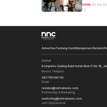
OPINI
05 Oct 20
Advertise
Tentang Kami
Manajemen Redaksi
P
Alamat
Kompleks Gading Bukit Indah Blok D No 18, Ja
Nomor Telepon
087785148706
Email
redaksi@netralnews.com
Partnership & Marketing
marketing@netralnews.com
Jam Operasional