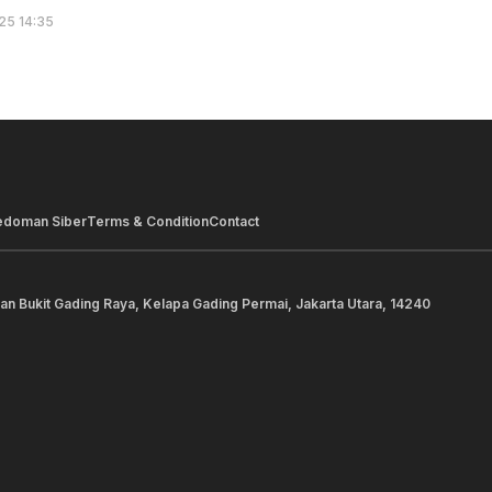
25 14:35
edoman Siber
Terms & Condition
Contact
lan Bukit Gading Raya, Kelapa Gading Permai, Jakarta Utara, 14240