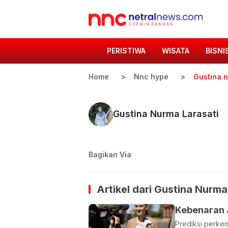
PERISTIWA
WISATA
BISNI
Home
Nnc hype
Gustina n
Gustina Nurma Larasati
Bagikan Via
Artikel dari
Gustina Nurma
Kebenaran J
Prediksi perkem