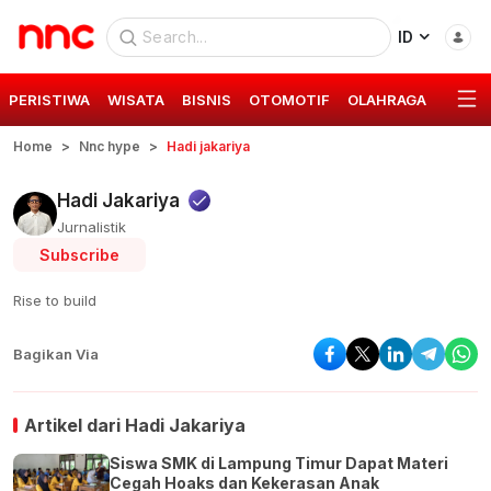
ID
PERISTIWA
WISATA
BISNIS
OTOMOTIF
OLAHRAGA
GAYA 
Home
Nnc hype
Hadi jakariya
Hadi Jakariya
Jurnalistik
Subscribe
Rise to build
Bagikan Via
Artikel dari
Hadi Jakariya
Siswa SMK di Lampung Timur Dapat Materi
Cegah Hoaks dan Kekerasan Anak