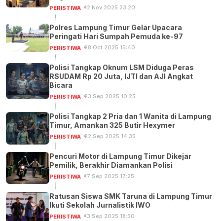
12 Nov 2025 23:20
PERISTIWA
Polres Lampung Timur Gelar Upacara
Peringati Hari Sumpah Pemuda ke-97
28 Oct 2025 15:40
PERISTIWA
Polisi Tangkap Oknum LSM Diduga Peras
RSUDAM Rp 20 Juta, IJTI dan AJI Angkat
Bicara
23 Sep 2025 10:25
PERISTIWA
Polisi Tangkap 2 Pria dan 1 Wanita di Lampung
Timur, Amankan 325 Butir Hexymer
22 Sep 2025 14:35
PERISTIWA
Pencuri Motor di Lampung Timur Dikejar
Pemilik, Berakhir Diamankan Polisi
17 Sep 2025 17:25
PERISTIWA
Ratusan Siswa SMK Taruna di Lampung Timur
Ikuti Sekolah Jurnalistik IWO
13 Sep 2025 18:50
PERISTIWA