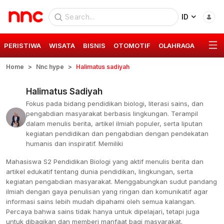
ID
PERISTIWA
WISATA
BISNIS
OTOMOTIF
OLAHRAGA
GAYA 
Home
Nnc hype
Halimatus sadiyah
Halimatus Sadiyah
Fokus pada bidang pendidikan biologi, literasi sains, dan
pengabdian masyarakat berbasis lingkungan. Terampil
dalam menulis berita, artikel ilmiah populer, serta liputan
kegiatan pendidikan dan pengabdian dengan pendekatan
humanis dan inspiratif. Memiliki
Mahasiswa S2 Pendidikan Biologi yang aktif menulis berita dan
artikel edukatif tentang dunia pendidikan, lingkungan, serta
kegiatan pengabdian masyarakat. Menggabungkan sudut pandang
ilmiah dengan gaya penulisan yang ringan dan komunikatif agar
informasi sains lebih mudah dipahami oleh semua kalangan.
Percaya bahwa sains tidak hanya untuk dipelajari, tetapi juga
untuk dibagikan dan memberi manfaat bagi masyarakat.