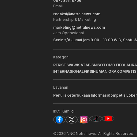
087785148706
Email
redaksi@netralnews.com
Partnership & Marketing
marketing@netralnews.com
Jam Operasional
Senin s/d Jumat jam 9.00 - 18.00 WIB, Sabtu &
Kategori
PERISTIWA
WISATA
BISNIS
OTOMOTIF
OLAHR
INTERNASIONAL
FIKSI
HUMANIORA
KOMPETIS
Layanan
Penulis
Keterbukaan Informasi
Kompetisi
Loker
Ikuti Kami di
©
2026
NNC Netralnews
. All Rights Reserved.