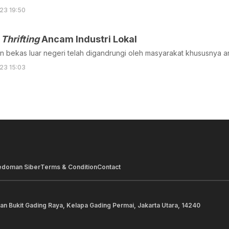
23 19:50
n
Thrifting
Ancam Industri Lokal
n bekas luar negeri telah digandrungi oleh masyarakat khususnya 
23 15:03
edoman Siber
Terms & Condition
Contact
lan Bukit Gading Raya, Kelapa Gading Permai, Jakarta Utara, 14240