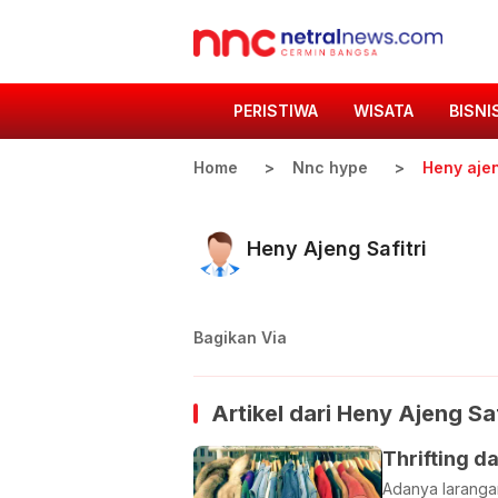
PERISTIWA
WISATA
BISNI
Home
Nnc hype
Heny ajen
Heny Ajeng Safitri
Bagikan Via
Artikel dari
Heny Ajeng Saf
Thrifting d
Adanya laranga