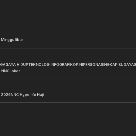
 Minggu libur
AGA
GAYA HIDUP
TEKNOLOGI
INFOGRAFIK
OPINI
PERSONA
SINGKAP BUDAYA
I NNC
Loker
 2026
NNC Hype
Info Haji