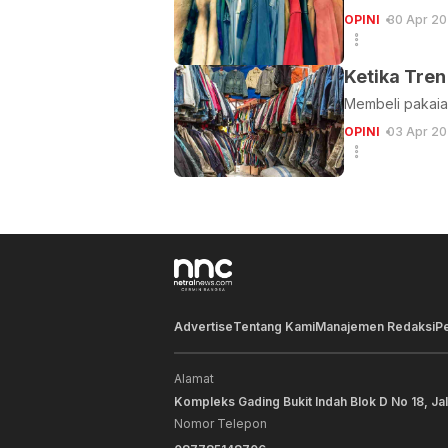
OPINI
30 Apr 20
Ketika Tre
Membeli pakaia
OPINI
03 Apr 20
Advertise
Tentang Kami
Manajemen Redaksi
P
Alamat
Kompleks Gading Bukit Indah Blok D No 18, Ja
Nomor Telepon