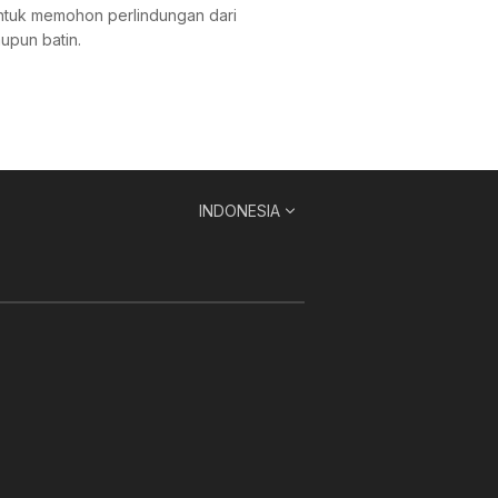
 untuk memohon perlindungan dari
upun batin.
INDONESIA