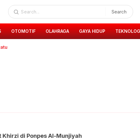
Search
S
OTOMOTIF
OLAHRAGA
GAYA HIDUP
TEKNOLOG
ratu
t Khirzi di Ponpes Al-Munjiyah