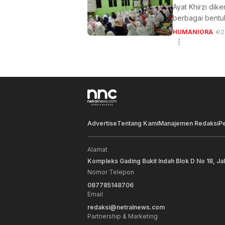
Ayat Khirzi dik
berbagai bentu
HUMANIORA
02
Advertise
Tentang Kami
Manajemen Redaksi
P
Alamat
Kompleks Gading Bukit Indah Blok D No 18, Ja
Nomor Telepon
087785148706
Email
redaksi@netralnews.com
Partnership & Marketing