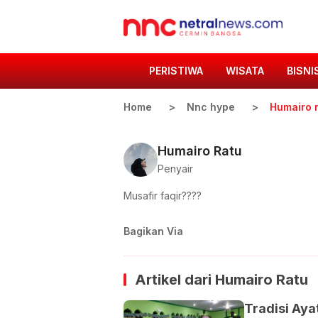
PERISTIWA
WISATA
BISNI
Home
Nnc hype
Humairo 
Humairo Ratu
Penyair
Musafir faqir????
Bagikan Via
Artikel dari
Humairo Ratu
Tradisi Aya