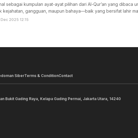
enal sebagai kumpulan ayat-ayat pilihan dari Al-Qur’an yang dibaca
k kejahatan, gangguan, maupun bahaya—baik yang bersifat lahir ma
 Dec 2025 12:15
edoman Siber
Terms & Condition
Contact
lan Bukit Gading Raya, Kelapa Gading Permai, Jakarta Utara, 14240