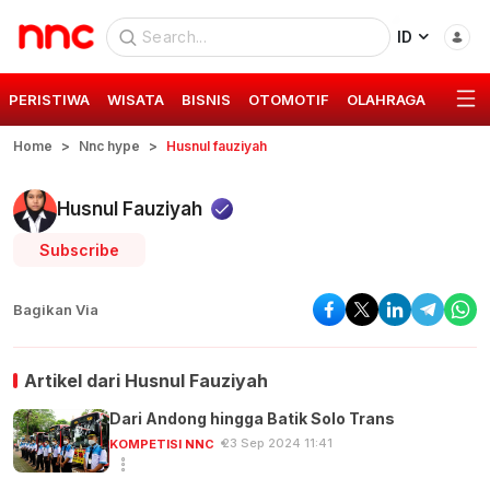
ID
PERISTIWA
WISATA
BISNIS
OTOMOTIF
OLAHRAGA
GAYA 
Home
Nnc hype
Husnul fauziyah
Husnul Fauziyah
Subscribe
Bagikan Via
Artikel dari
Husnul Fauziyah
Dari Andong hingga Batik Solo Trans
23 Sep 2024 11:41
KOMPETISI NNC