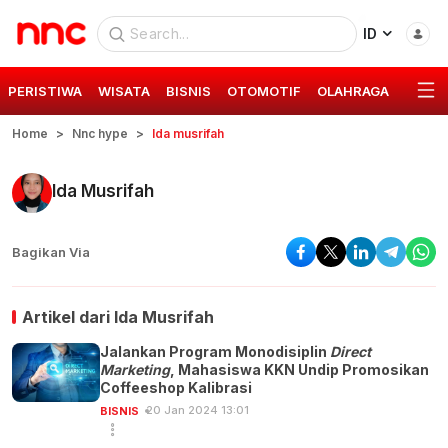
ID
PERISTIWA
WISATA
BISNIS
OTOMOTIF
OLAHRAGA
GAYA 
Home
Nnc hype
Ida musrifah
Ida Musrifah
Bagikan Via
Artikel dari
Ida Musrifah
Jalankan Program Monodisiplin
Direct
Marketing
, Mahasiswa KKN Undip Promosikan
Coffeeshop Kalibrasi
20 Jan 2024 13:01
BISNIS