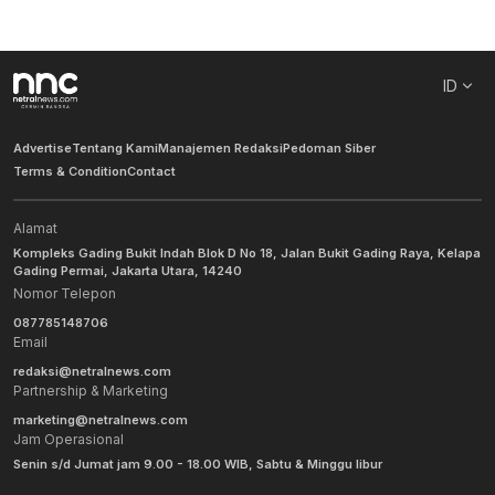
ID
Advertise
Tentang Kami
Manajemen Redaksi
Pedoman Siber
Terms & Condition
Contact
Alamat
Kompleks Gading Bukit Indah Blok D No 18, Jalan Bukit Gading Raya, Kelapa
Gading Permai, Jakarta Utara, 14240
Nomor Telepon
087785148706
Email
redaksi@netralnews.com
Partnership & Marketing
marketing@netralnews.com
Jam Operasional
Senin s/d Jumat jam 9.00 - 18.00 WIB, Sabtu & Minggu libur