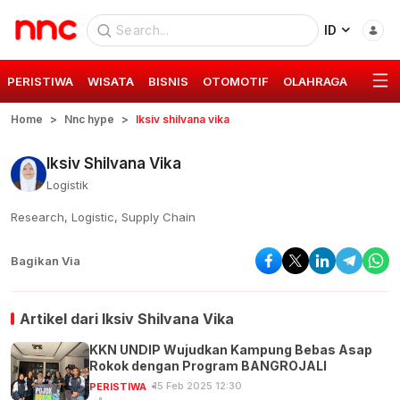
ID
PERISTIWA
WISATA
BISNIS
OTOMOTIF
OLAHRAGA
GAYA 
Home
Nnc hype
Iksiv shilvana vika
Iksiv Shilvana Vika
Logistik
Research, Logistic, Supply Chain
Bagikan Via
Artikel dari
Iksiv Shilvana Vika
KKN UNDIP Wujudkan Kampung Bebas Asap
Rokok dengan Program BANGROJALI
15 Feb 2025 12:30
PERISTIWA