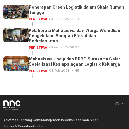
Penerapan Green Logistik dalam Skala Rumah
Tangga
10 Feb 2025 14:00
PERISTIWA
Kolaborasi Mahasiswa dan Warga Wujudkan
Pengelolaan Sampah Efektif dan
Berkelanjutan
10 Feb 2025 00:37
PERISTIWA
Mahasiswa Undip dan BPBD Surakarta Gelar
Sosialisasi Kesiapsiagaan Logistik Keluarga
08 Feb 2025 14:45
PERISTIWA
ID
Advertise
Tentang Kami
Manajemen Redaksi
Pedoman Siber
Terms & Condition
Contact