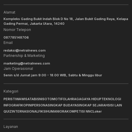
Alamat
Kompleks Gading Bukit Indah Blok D No 18, Jalan Bukit Gading Raya, Kelapa
Gading Permai, Jakarta Utara, 14240
Nomor Telepon
087785148706
Email
redaksi@netralnews.com
Partnership & Marketing
marketing@netralnews.com
Jam Operasional
Senin s/d Jumat jam 9.00 - 18.00 WIB, Sabtu & Minggu libur
Kategori
PERISTIWA
WISATA
BISNIS
OTOMOTIF
OLAHRAGA
GAYA HIDUP
TEKNOLOGI
INFOGRAFIK
OPINI
PERSONA
SINGKAP BUDAYA
SINGKAP SEJARAH
SISI LAIN
QUIZ
INTERNASIONAL
FIKSI
HUMANIORA
KOMPETISI NNC
Loker
Layanan