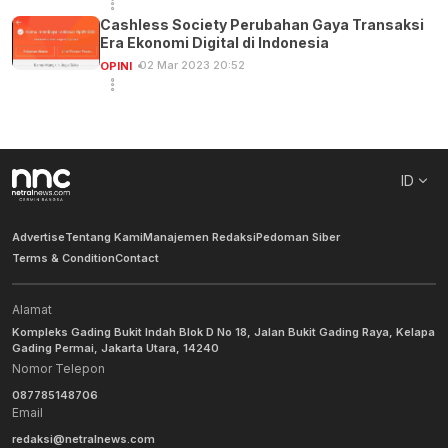
Cashless Society Perubahan Gaya Transaksi
Era Ekonomi Digital di Indonesia
02 Mar 2023 20:52
OPINI
ID
Advertise
Tentang Kami
Manajemen Redaksi
Pedoman Siber
Terms & Condition
Contact
Alamat
Kompleks Gading Bukit Indah Blok D No 18, Jalan Bukit Gading Raya, Kelapa
Gading Permai, Jakarta Utara, 14240
Nomor Telepon
087785148706
Email
redaksi@netralnews.com