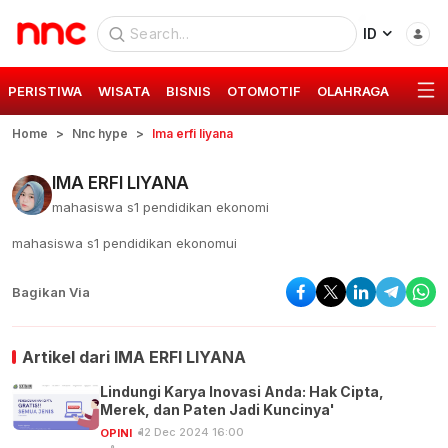
ID
PERISTIWA
WISATA
BISNIS
OTOMOTIF
OLAHRAGA
GAYA 
Home
Nnc hype
Ima erfi liyana
IMA ERFI LIYANA
mahasiswa s1 pendidikan ekonomi
mahasiswa s1 pendidikan ekonomui
Bagikan Via
Artikel dari
IMA ERFI LIYANA
Lindungi Karya Inovasi Anda: Hak Cipta,
Merek, dan Paten Jadi Kuncinya'
12 Dec 2024 16:00
OPINI