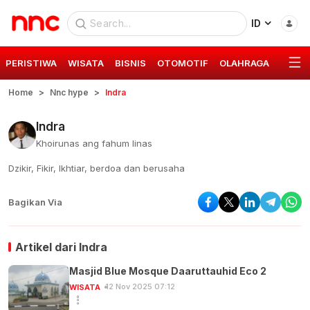
ID
PERISTIWA
WISATA
BISNIS
OTOMOTIF
OLAHRAGA
GAYA 
Home
Nnc hype
Indra
Indra
Khoirunas ang fahum linas
Dzikir, Fikir, Ikhtiar, berdoa dan berusaha
Bagikan Via
Artikel dari
Indra
Masjid Blue Mosque Daaruttauhid Eco 2
12 Nov 2025 07:12
WISATA