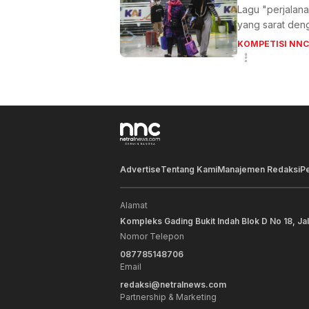
Lagu "perjalan
yang sarat den
KOMPETISI NNC
Advertise
Tentang Kami
Manajemen Redaksi
P
Alamat
Kompleks Gading Bukit Indah Blok D No 18, Ja
Nomor Telepon
087785148706
Email
redaksi@netralnews.com
Partnership & Marketing