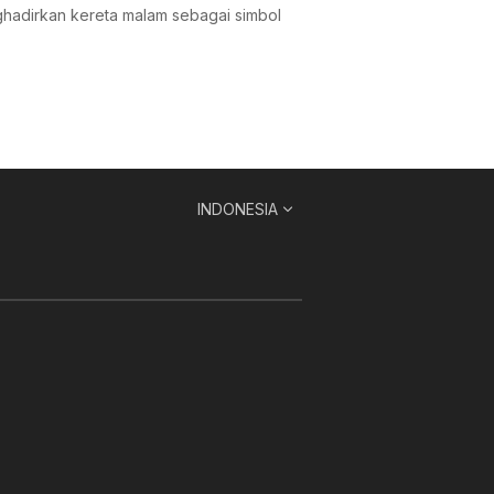
ghadirkan kereta malam sebagai simbol
INDONESIA