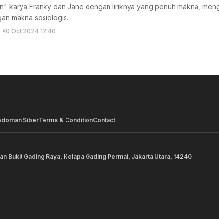
an" karya Franky dan Jane dengan liriknya yang penuh makna, men
gan makna sosiologis.
10 Oct 2024 12:40
edoman Siber
Terms & Condition
Contact
lan Bukit Gading Raya, Kelapa Gading Permai, Jakarta Utara, 14240