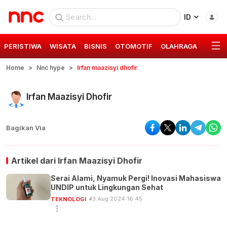
ID
PERISTIWA
WISATA
BISNIS
OTOMOTIF
OLAHRAGA
GAYA 
Home
Nnc hype
Irfan maazisyi dhofir
Irfan Maazisyi Dhofir
Bagikan Via
Artikel dari
Irfan Maazisyi Dhofir
Serai Alami, Nyamuk Pergi! Inovasi Mahasiswa
UNDIP untuk Lingkungan Sehat
13 Aug 2024 16:45
TEKNOLOGI