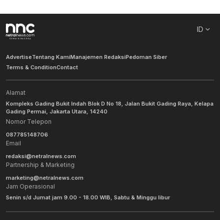
ID
Advertise
Tentang Kami
Manajemen Redaksi
Pedoman Siber
Terms & Condition
Contact
Alamat
Kompleks Gading Bukit Indah Blok D No 18, Jalan Bukit Gading Raya, Kelapa
Gading Permai, Jakarta Utara, 14240
Nomor Telepon
087785148706
Email
redaksi@netralnews.com
Partnership & Marketing
marketing@netralnews.com
Jam Operasional
Senin s/d Jumat jam 9.00 - 18.00 WIB, Sabtu & Minggu libur