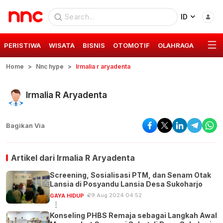
ID
PERISTIWA
WISATA
BISNIS
OTOMOTIF
OLAHRAGA
GAYA 
Home
Nnc hype
Irmalia r aryadenta
Irmalia R Aryadenta
Bagikan Via
Artikel dari
Irmalia R Aryadenta
Screening, Sosialisasi PTM, dan Senam Otak
Lansia di Posyandu Lansia Desa Sukoharjo
29 Aug 2024 04:52
GAYA HIDUP
Konseling PHBS Remaja sebagai Langkah Awal