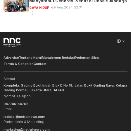
Menyambut Generasi Sehat di Desa Sukoharjo
29 Aug 2024 02:31
GAYA HIDUP
ID
Advertise
Tentang Kami
Manajemen Redaksi
Pedoman Siber
Terms & Condition
Contact
Alamat
Kompleks Gading Bukit Indah Blok D No 18, Jalan Bukit Gading Raya, Kelapa
Gading Permai, Jakarta Utara, 14240
Nomor Telepon
087785148706
Email
redaksi@netralnews.com
Partnership & Marketing
marketing@netralnews.com