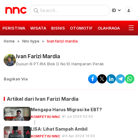
ID
PERISTIWA
WISATA
BISNIS
OTOMOTIF
OLAHRAGA
GAYA 
Home
Nnc hype
Ivan farizi mardia
Ivan Farizi Mardia
Dusun III PT.IRA Blok D No.10 Hamparan Perak
Bagikan Via
Artikel dari
Ivan Farizi Mardia
Mengapa Harus Migrasi ke EBT?
11 Jul 2024 02:50
KOMPETISI NNC
LISA: Lihat Sampah Ambil
04 Apr 2024 14:50
KOMPETISI NNC