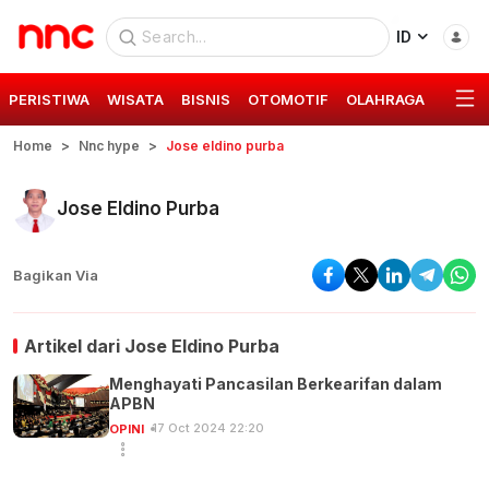
ID
PERISTIWA
WISATA
BISNIS
OTOMOTIF
OLAHRAGA
GAYA 
Home
Nnc hype
Jose eldino purba
Jose Eldino Purba
Bagikan Via
Artikel dari
Jose Eldino Purba
Menghayati Pancasilan Berkearifan dalam
APBN
17 Oct 2024 22:20
OPINI