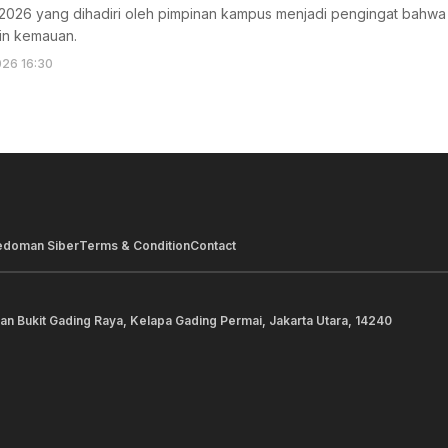
2026 yang dihadiri oleh pimpinan kampus menjadi pengingat bahwa 
ain kemauan.
26 16:30
edoman Siber
Terms & Condition
Contact
lan Bukit Gading Raya, Kelapa Gading Permai, Jakarta Utara, 14240