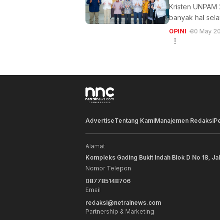
Kristen UNPAM 
banyak hal sel
OPINI
30 May 20
Advertise
Tentang Kami
Manajemen Redaksi
P
Alamat
Kompleks Gading Bukit Indah Blok D No 18, Ja
Nomor Telepon
087785148706
Email
redaksi@netralnews.com
Partnership & Marketing