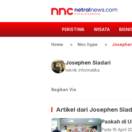
PERISTIWA
WISATA
BISNI
Home
Nnc hype
Josephen
Josephen Siadari
teknik informatika
Bagikan Via
Artikel dari
Josephen Siad
Paskah di U
Pada 16 April 