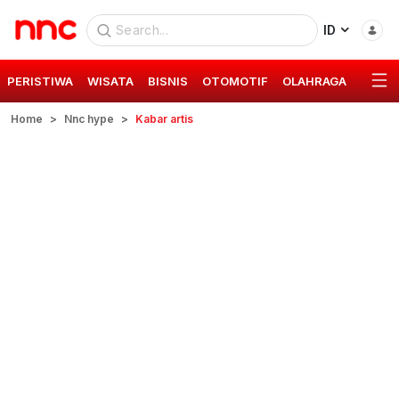
ID
PERISTIWA
WISATA
BISNIS
OTOMOTIF
OLAHRAGA
GAYA 
Home
Nnc hype
Kabar artis