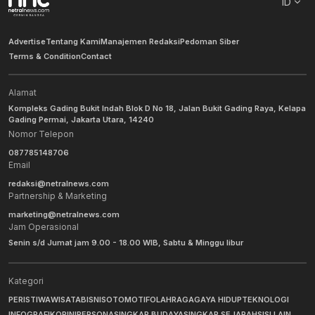
ID
Advertise
Tentang Kami
Manajemen Redaksi
Pedoman Siber
Terms & Condition
Contact
Alamat
Kompleks Gading Bukit Indah Blok D No 18, Jalan Bukit Gading Raya, Kelapa
Gading Permai, Jakarta Utara, 14240
Nomor Telepon
087785148706
Email
redaksi@netralnews.com
Partnership & Marketing
marketing@netralnews.com
Jam Operasional
Senin s/d Jumat jam 9.00 - 18.00 WIB, Sabtu & Minggu libur
Kategori
PERISTIWA
WISATA
BISNIS
OTOMOTIF
OLAHRAGA
GAYA HIDUP
TEKNOLOGI
INFOGRAFIK
OPINI
PERSONA
SINGKAP BUDAYA
SINGKAP SEJARAH
SISI LAIN