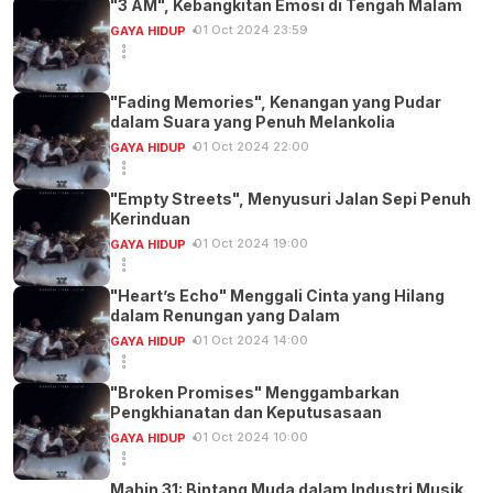
"3 AM", Kebangkitan Emosi di Tengah Malam
01 Oct 2024 23:59
GAYA HIDUP
"Fading Memories", Kenangan yang Pudar
dalam Suara yang Penuh Melankolia
01 Oct 2024 22:00
GAYA HIDUP
"Empty Streets", Menyusuri Jalan Sepi Penuh
Kerinduan
01 Oct 2024 19:00
GAYA HIDUP
"Heart’s Echo" Menggali Cinta yang Hilang
dalam Renungan yang Dalam
01 Oct 2024 14:00
GAYA HIDUP
"Broken Promises" Menggambarkan
Pengkhianatan dan Keputusasaan
01 Oct 2024 10:00
GAYA HIDUP
Mahin 31: Bintang Muda dalam Industri Musik