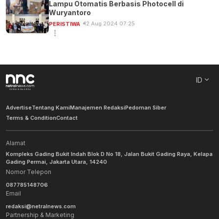
Lampu Otomatis Berbasis Photocell di
Wuryantoro
12 Aug 2024 07:25
PERISTIWA
ID
Advertise
Tentang Kami
Manajemen Redaksi
Pedoman Siber
Terms & Condition
Contact
Alamat
Kompleks Gading Bukit Indah Blok D No 18, Jalan Bukit Gading Raya, Kelapa
Gading Permai, Jakarta Utara, 14240
Nomor Telepon
087785148706
Email
redaksi@netralnews.com
Partnership & Marketing