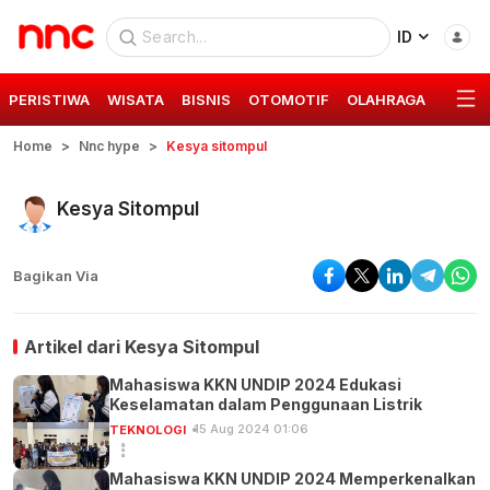
ID
PERISTIWA
WISATA
BISNIS
OTOMOTIF
OLAHRAGA
GAYA 
Home
Nnc hype
Kesya sitompul
Kesya Sitompul
Bagikan Via
Artikel dari
Kesya Sitompul
Mahasiswa KKN UNDIP 2024 Edukasi
Keselamatan dalam Penggunaan Listrik
15 Aug 2024 01:06
TEKNOLOGI
Mahasiswa KKN UNDIP 2024 Memperkenalkan